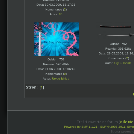
Data: 30.03.2009, 15:17:25
Komentarze (
2
)
Autor:
88
Odsłon: 752
Rozmiar: 391.62kb
Data: 29.05.2008, 19:36
Komentarze (
2
)
Odsłon: 753
Autor:
Uryuu Ishida
Rozmiar: 570.48kb
Data: 01.06.2008, 13:06:42
Komentarze (
0
)
Autor:
Uryuu Ishida
Stron: [
1
]
Treści zawarte na forum (
o ile ni
Powered by SMF 1.1.21
|
SMF © 2006-2011, Simp
Strona wygenero