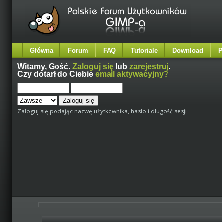
Główna
Forum
FAQ
Tutoriale
Download
P
Witamy,
Gość
.
Zaloguj się
lub
zarejestruj
.
Czy dotarł do Ciebie
email aktywacyjny?
Zaloguj się podając nazwę użytkownika, hasło i długość sesji