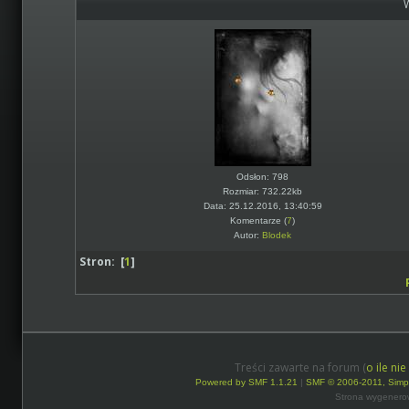
Odsłon: 798
Rozmiar: 732.22kb
Data: 25.12.2016, 13:40:59
Komentarze (
7
)
Autor:
Blodek
Stron: [
1
]
Treści zawarte na forum (
o ile ni
Powered by SMF 1.1.21
|
SMF © 2006-2011, Simp
Strona wygenero