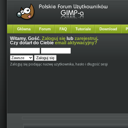
Główna
Forum
FAQ
Tutoriale
Download
P
Witamy,
Gość
.
Zaloguj się
lub
zarejestruj
.
Czy dotarł do Ciebie
email aktywacyjny?
Zaloguj się podając nazwę użytkownika, hasło i długość sesji