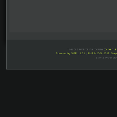
Treści zawarte na forum (
o ile ni
Powered by SMF 1.1.21
|
SMF © 2006-2011, Simp
Strona wygenero