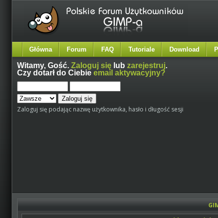
Główna
Forum
FAQ
Tutoriale
Download
P
Witamy,
Gość
.
Zaloguj się
lub
zarejestruj
.
Czy dotarł do Ciebie
email aktywacyjny?
Zaloguj się podając nazwę użytkownika, hasło i długość sesji
GI