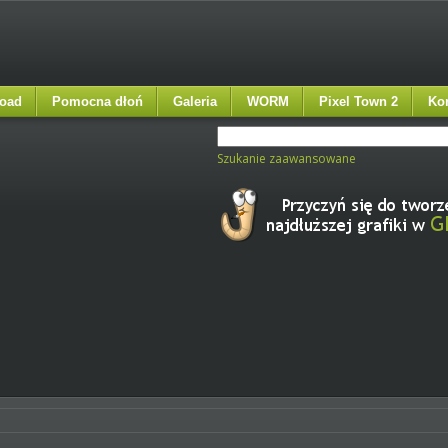
oad
Pomocna dłoń
Galeria
WORM
Pixel Town 2
Ko
Szukanie zaawansowane