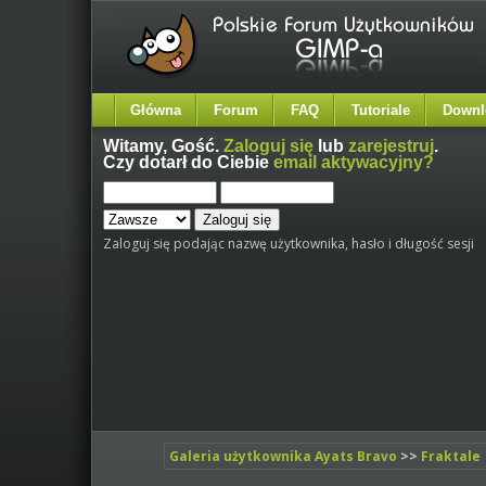
Główna
Forum
FAQ
Tutoriale
Downl
Witamy,
Gość
.
Zaloguj się
lub
zarejestruj
.
Czy dotarł do Ciebie
email aktywacyjny?
Zaloguj się podając nazwę użytkownika, hasło i długość sesji
Galeria użytkownika Ayats Bravo
>>
Fraktale