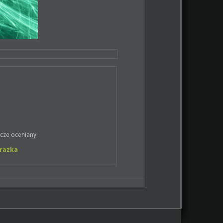
zcze oceniany.
brazka