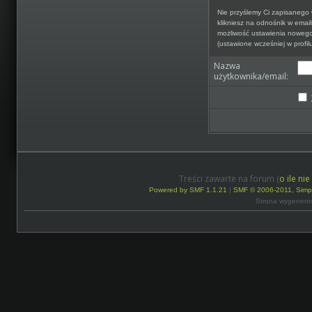
Nie przyślemy Ci zapisanego 
klikniesz na odnośnik w email
możliwość ustawienia nowego
(ustawione wcześniej w profil
Nazwa
użytkownika/email:
Treści zawarte na forum (
o ile ni
Powered by SMF 1.1.21
|
SMF © 2006-2011, Simp
Strona wygenero