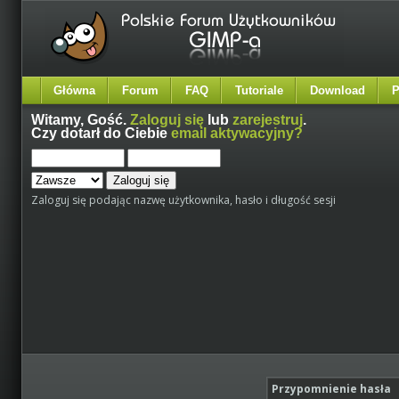
Główna
Forum
FAQ
Tutoriale
Download
P
Witamy,
Gość
.
Zaloguj się
lub
zarejestruj
.
Czy dotarł do Ciebie
email aktywacyjny?
Zaloguj się podając nazwę użytkownika, hasło i długość sesji
Przypomnienie hasła