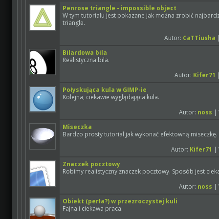
Penrose triangle - impossible object
W tym tutorialu jest pokazane jak można zrobić najbard
triangle.
Autor:
CaTTiusha
|
Bilardowa bila
Realistyczna bila.
Autor:
Kifer71
|
Połyskująca kula w GIMP-ie
Kolejna, ciekawie wyglądająca kula.
Autor:
noss
| 
Miseczka
Bardzo prosty tutorial jak wykonać efektowną miseczkę.
Autor:
Kifer71
| 
Znaczek pocztowy
Robimy realistyczny znaczek pocztowy. Sposób jest ciekaw
Autor:
noss
| 
Obiekt (perła?) w przezroczystej kuli
Fajna i ciekawa praca.