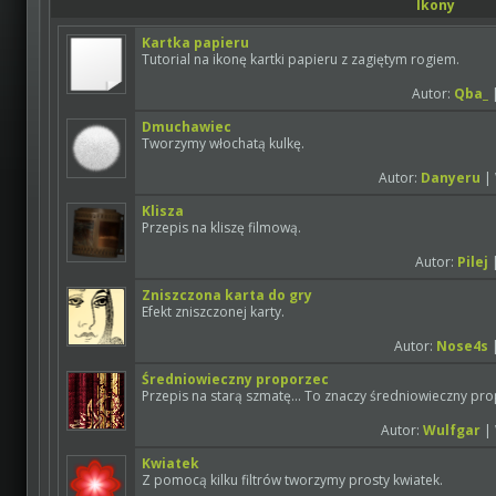
Ikony
Kartka papieru
Tutorial na ikonę kartki papieru z zagiętym rogiem.
Autor:
Qba_
|
Dmuchawiec
Tworzymy włochatą kulkę.
Autor:
Danyeru
| 
Klisza
Przepis na kliszę filmową.
Autor:
Pilej
|
Zniszczona karta do gry
Efekt zniszczonej karty.
Autor:
Nose4s
|
Średniowieczny proporzec
Przepis na starą szmatę... To znaczy średniowieczny pr
Autor:
Wulfgar
| 
Kwiatek
Z pomocą kilku filtrów tworzymy prosty kwiatek.