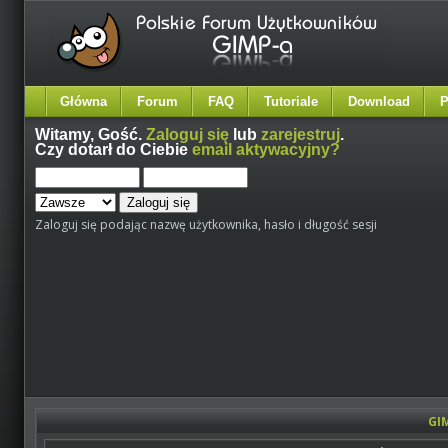
Główna
Forum
FAQ
Tutoriale
Download
P
Witamy,
Gość
.
Zaloguj się
lub
zarejestruj
.
Czy dotarł do Ciebie
email aktywacyjny?
Zaloguj się podając nazwę użytkownika, hasło i długość sesji
GI