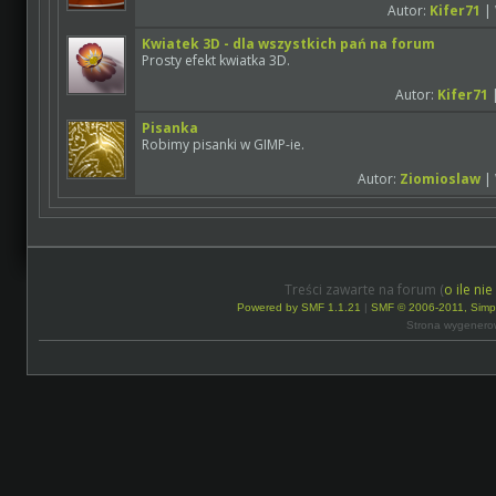
Autor:
Kifer71
| 
Kwiatek 3D - dla wszystkich pań na forum
Prosty efekt kwiatka 3D.
Autor:
Kifer71
|
Pisanka
Robimy pisanki w GIMP-ie.
Autor:
Ziomioslaw
| 
Treści zawarte na forum (
o ile ni
Powered by SMF 1.1.21
|
SMF © 2006-2011, Simp
Strona wygenero