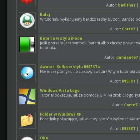
Autor:
ba®thez
| 
Bulaj
W tutorialu wykonujemy bardzo ładny button. Bardzo pom
Autor:
CorteZ
| 
Bateria w stylu iPoda
Jeśli potrzebujesz symbolu baterii albo chcesz poćwicz
tutoriala.
Autor:
damian667
|
Awatar: Kulka w stylu INSEKTa
Nie masz pomysłu na ciekawy awatar? W tym tutorialu zob
Autor:
INSEKT
| 
Windows Vista Logo
Tutorial pokazuje, jak za pomocą GIMP-a zrobić logo sy
Autor:
CorteZ
|
Folder w Windows XP
Poradnik pokazujący, jak w łatwy sposób wykonać własny
Autor:
INSEKT
| 
Oko