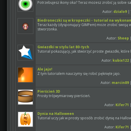
Potrzebujesz ikony oka? Teraz możesz zrobić ją sobie s
Autor:
dzialo9
| 
Biedroneczki są w kropeczki - tutorial na wykonan
Teraz każdy (dysponujący GIMPem) może zrobić swoją 
stworzonka.
Autor:
Sheep
|
Gwiazdki w stylu lat 80-tych
Tutorial pokazujący, jak stworzyć proste gwiazdki, które
Autor:
kubix122
|
Ale jajo!
Z tym tutorialem nauczymy się robić pęknięte jajo.
Autor:
marcin89
|
Pierścień 3D
Prosty trójwymiarowy pierścień.
Autor:
Kifer71
|
Dynia na Halloween
Tutorial uczy jak w prosty sposób zrobić dynię na Hallo
Autor:
Kifer71
|