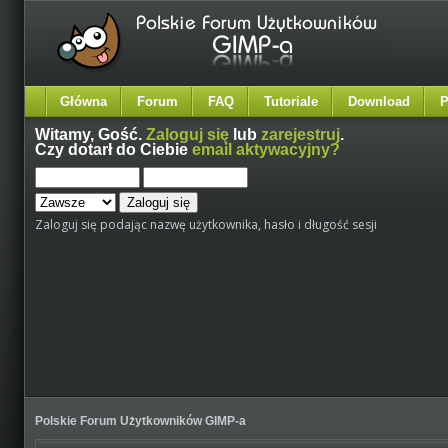
Główna
Forum
FAQ
Tutoriale
Download
P
Witamy,
Gość
.
Zaloguj się
lub
zarejestruj
.
Czy dotarł do Ciebie
email aktywacyjny?
Zaloguj się podając nazwę użytkownika, hasło i długość sesji
Polskie Forum Użytkowników GIMP-a