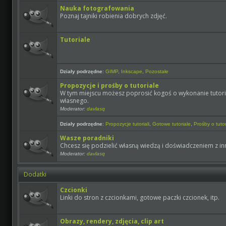
Nauka fotografowania
Poznaj tajniki robienia dobrych zdjęć.
Tutoriale
Działy podrzędne
:
GIMP
,
Inkscape
,
Pozostałe
Propozycje i prośby o tutoriale
W tym miejscu możesz poprosić kogoś o wykonanie tutoria
własnego.
Moderator:
davlasq
Działy podrzędne
:
Propozycje tutoriali
,
Gotowe tutoriale
,
Prośby o tutor
Wasze poradniki
Chcesz się podzielić własną wiedzą i doświadczeniem z inny
Moderator:
davlasq
Dodatki
Czcionki
Linki do stron z czcionkami, gotowe paczki czcionek, itp.
Obrazy, rendery, zdjęcia, clip art