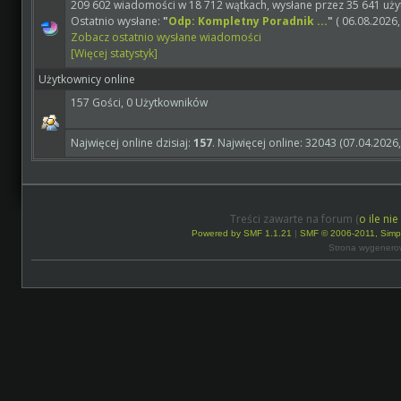
209 602 wiadomości w 18 712 wątkach, wysłane przez 35 641 uż
Ostatnio wysłane:
"
Odp: Kompletny Poradnik ...
"
( 06.08.2026,
Zobacz ostatnio wysłane wiadomości
[Więcej statystyk]
Użytkownicy online
157 Gości, 0 Użytkowników
Najwięcej online dzisiaj:
157
. Najwięcej online: 32043 (07.04.2026,
Treści zawarte na forum (
o ile ni
Powered by SMF 1.1.21
|
SMF © 2006-2011, Simp
Strona wygenero