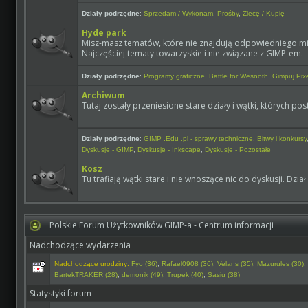
Działy podrzędne
:
Sprzedam / Wykonam
,
Prośby
,
Zlecę / Kupię
Hyde park
Misz-masz tematów, które nie znajdują odpowiedniego mie
Najczęściej tematy towarzyskie i nie związane z GIMP-em.
Działy podrzędne
:
Programy graficzne
,
Battle for Wesnoth
,
Gimpuj Pix
Archiwum
Tutaj zostały przeniesione stare działy i wątki, których po
Działy podrzędne
:
GIMP .Edu .pl - sprawy techniczne
,
Bitwy i konkursy
Dyskusje - GIMP
,
Dyskusje - Inkscape
,
Dyskusje - Pozostałe
Kosz
Tu trafiają wątki stare i nie wnoszące nic do dyskusji. Dział
Polskie Forum Użytkowników GIMP-a - Centrum informacji
Nadchodzące wydarzenia
Nadchodzące urodziny:
Fyo (36)
,
Rafael0908 (36)
,
Velans (35)
,
Mazurules (30)
BartekTRAKER (28)
,
demonik (49)
,
Trupek (40)
,
Sasiu (38)
Statystyki forum