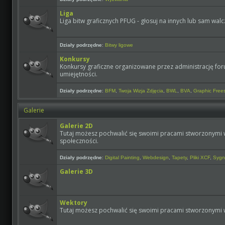
Liga
Liga bitw graficznych PFUG - głosuj na innych lub sam walcz
Działy podrzędne
:
Bitwy ligowe
Konkursy
Konkursy graficzne organizowane przez administrację forum
umiejętności.
Działy podrzędne
:
BFM
,
Twoja Wizja Zdjęcia
,
BWL
,
BVA
,
Graphic Frees
Galerie
Galerie 2D
Tutaj możesz pochwalić się swoimi pracami stworzonymi w
społeczności.
Działy podrzędne
:
Digital Painting
,
Webdesign
,
Tapety
,
Pliki XCF
,
Sygn
Galerie 3D
Wektory
Tutaj możesz pochwalić się swoimi pracami stworzonymi 