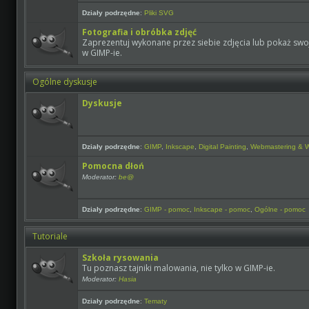
Działy podrzędne
:
Pliki SVG
Fotografia i obróbka zdjęć
Zaprezentuj wykonane przez siebie zdjęcia lub pokaż swoj
w GIMP-ie.
Ogólne dyskusje
Dyskusje
Działy podrzędne
:
GIMP
,
Inkscape
,
Digital Painting
,
Webmastering & 
Pomocna dłoń
Moderator:
be@
Działy podrzędne
:
GIMP - pomoc
,
Inkscape - pomoc
,
Ogólne - pomoc
Tutoriale
Szkoła rysowania
Tu poznasz tajniki malowania, nie tylko w GIMP-ie.
Moderator:
Hasia
Działy podrzędne
:
Tematy