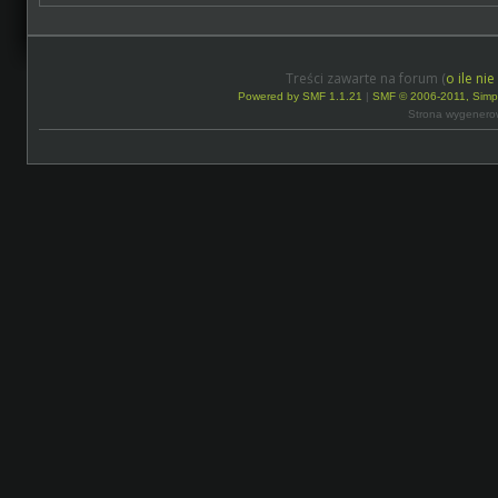
Treści zawarte na forum (
o ile ni
Powered by SMF 1.1.21
|
SMF © 2006-2011, Simp
Strona wygenero