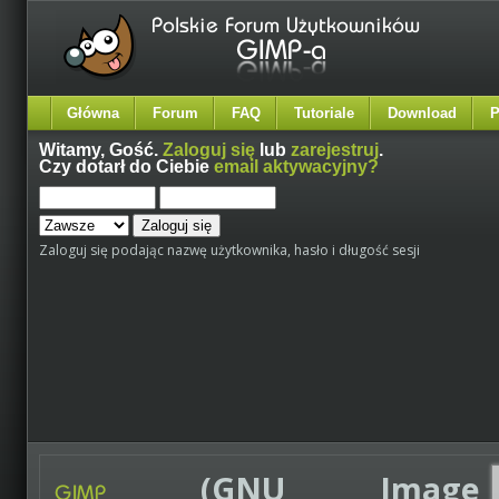
Główna
Forum
FAQ
Tutoriale
Download
P
Witamy,
Gość
.
Zaloguj się
lub
zarejestruj
.
Czy dotarł do Ciebie
email aktywacyjny?
Zaloguj się podając nazwę użytkownika, hasło i długość sesji
(GNU Image