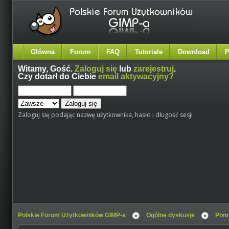
Główna
Forum
FAQ
Tutoriale
Download
P
Witamy,
Gość
.
Zaloguj się
lub
zarejestruj
.
Czy dotarł do Ciebie
email aktywacyjny?
Zaloguj się podając nazwę użytkownika, hasło i długość sesji
Polskie Forum Użytkowników GIMP-a
Ogólne dyskusje
Pomo