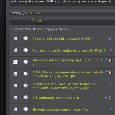
Jeśli masz jakiś problem z GIMP-em, opisz go, a my postaramy się pomóc.
Strony: [
1
]
2
3
...
43
Temat
0 użytkowników i 8 Gości przeglądają ten dział.
Rozmiar obrazu i drukowanie w GIMP
Podręcznik użytkownika programu GIMP 2.10
Nie wiesz jak zacząć? Zajrzyj tu!
«
1
2
...
10
11
»
GIMP 2.8 - zapisywanie obrazu w formatach
innych niż XCF, np. PNG, JPG
Resynthesizer - inteligentne usuwanie
obiektów - Autorstwa Zbyma72age
Gif, animacja, zmiana koloru
Słownik pojęć używanych w grafice