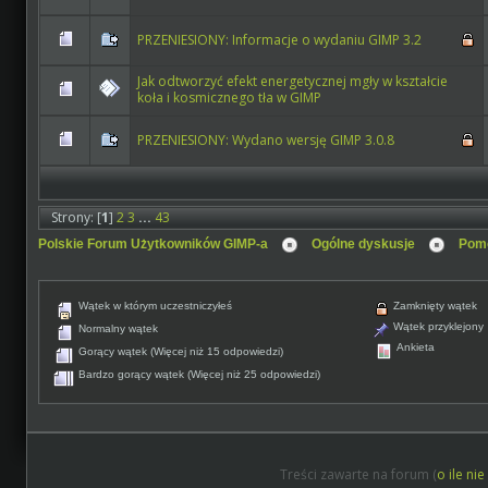
PRZENIESIONY: Informacje o wydaniu GIMP 3.2
Jak odtworzyć efekt energetycznej mgły w kształcie
koła i kosmicznego tła w GIMP
PRZENIESIONY: Wydano wersję GIMP 3.0.8
Strony: [
1
]
2
3
...
43
Polskie Forum Użytkowników GIMP-a
Ogólne dyskusje
Pomo
Wątek w którym uczestniczyłeś
Zamknięty wątek
Wątek przyklejony
Normalny wątek
Ankieta
Gorący wątek (Więcej niż 15 odpowiedzi)
Bardzo gorący wątek (Więcej niż 25 odpowiedzi)
Treści zawarte na forum (
o ile ni