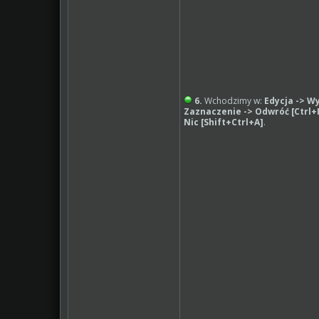
6.
Wchodzimy w:
Edycja -> Wy
Zaznaczenie -> Odwróć
[Ctrl+
Nic [Shift+Ctrl+A]
.