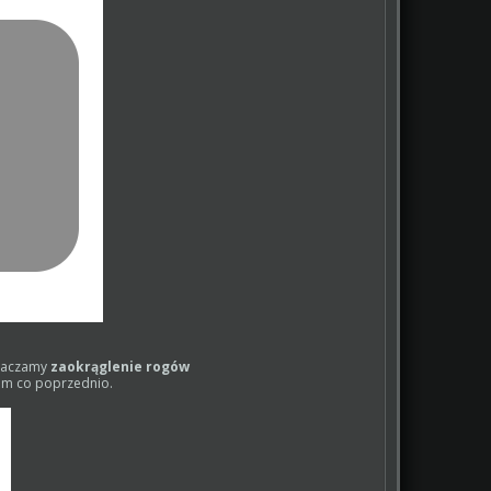
znaczamy
zaokrąglenie rogów
em co poprzednio.