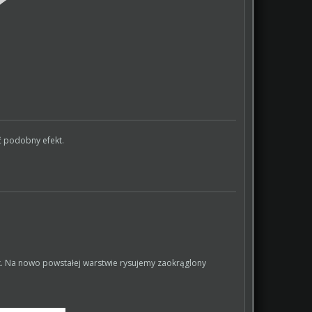
 podobny efekt.
. Na nowo powstałej warstwie rysujemy zaokrąglony