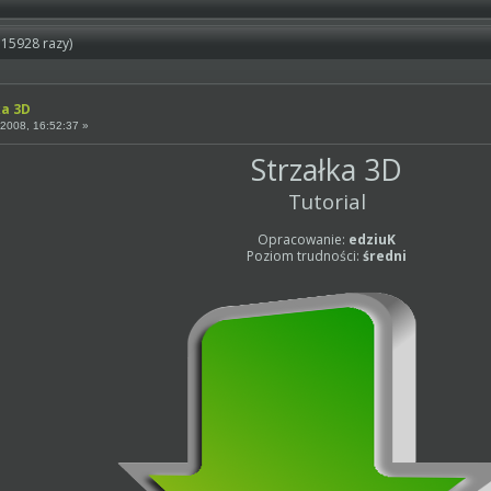
115928 razy)
ka 3D
2008, 16:52:37 »
Strzałka 3D
Tutorial
Opracowanie:
edziuK
Poziom trudności:
średni