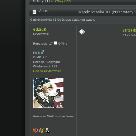
Strony: [
1
]
2
Wszystkie
Autor
Wątek: Strzałka 3D (Przeczytany 
0 użytkowników i 1 Gość przegląda ten wątek.
edziuK
Strzał
Użytkownik
«
:
23.02.
Reputacja: 17
Offline
Płeć:
GIMP: 2.6
Licencja: Copyright
Wiadomości: 213
Galeria Użytkownika
American Staffordshire Terrier