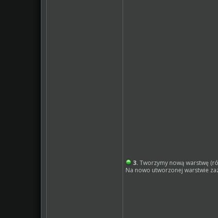
3.
Tworzymy nową warstwę (rów
Na nowo utworzonej warstwie z