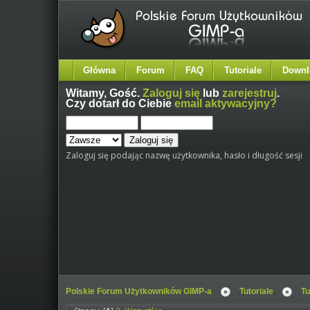
Główna
Forum
FAQ
Tutoriale
Downl
Witamy,
Gość
.
Zaloguj się
lub
zarejestruj
.
Czy dotarł do Ciebie
email aktywacyjny?
Zaloguj się podając nazwę użytkownika, hasło i długość sesji
Polskie Forum Użytkowników GIMP-a
Tutoriale
Tu