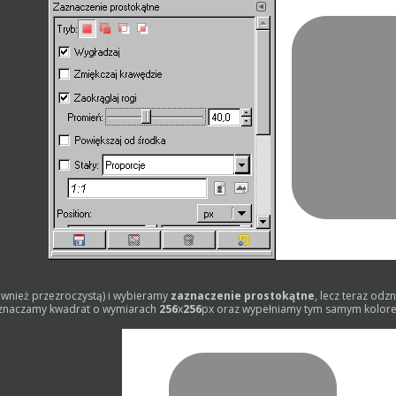
nież przezroczystą) i wybieramy
zaznaczenie prostokątne
, lecz teraz od
aznaczamy kwadrat o wymiarach
256
x
256
px oraz wypełniamy tym samym kolor