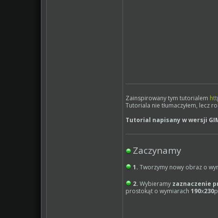
Zainspirowany tym tutorialem
ht
Tutoriala nie tłumaczyłem, lecz r
Tutorial napisany w wersji GI
Zaczynamy
1.
Tworzymy nowy obraz o wy
2.
Wybieramy
zaznaczenie p
prostokąt o wymiarach
190
x
230
p