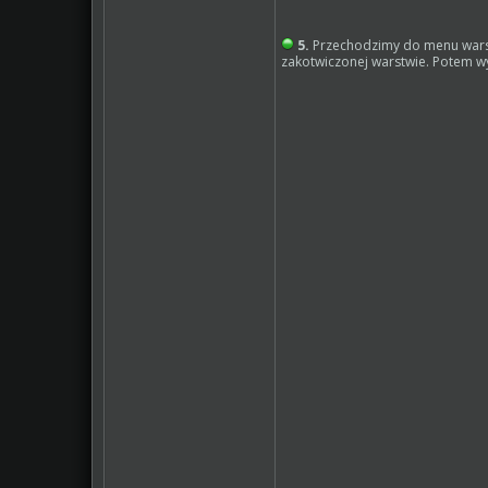
5.
Przechodzimy do menu war
zakotwiczonej warstwie. Potem 