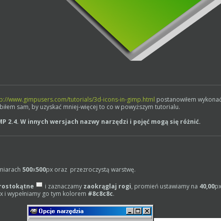
tp://www.gimpusers.com/tutorials/3d-icons-in-gimp.html
postanowiłem wykonać
obiłem sam, by uzyskać mniej-więcej to co w powyższym tutorialu.
MP 2.4. W innych wersjach nazwy narzędzi i pojęć mogą się różnić.
miarach
500
x
500
px oraz przezroczystą warstwę.
rostokątne
i zaznaczamy
zaokrąglaj rogi
, promień ustawiamy na
40,00
px
x i wypełniamy go tym kolorem
#8c8c8c
.