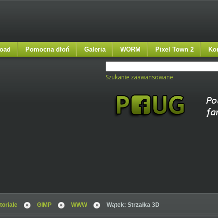
oad
Pomocna dłoń
Galeria
WORM
Pixel Town 2
Ko
Szukanie zaawansowane
toriale
GIMP
WWW
Wątek: Strzałka 3D