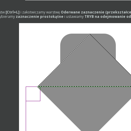
stw
[Ctrl+L]
i zakotwiczamy warstwę
Oderwane zaznaczenie (przekształce
wybieramy
zaznaczenie prostokątne
i ustawiamy
TRYB na odejmowanie od