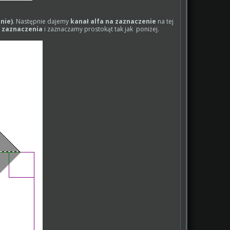
nie)
. Następnie dajemy
kanał alfa na zaznaczenie
na tej
 zaznaczenia
i zaznaczamy prostokąt tak jak poniżej.