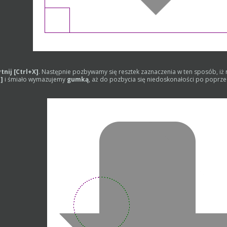
tnij
[Ctrl+X]
. Następnie pozbywamy się resztek zaznaczenia w ten sposób, iż ro
I]
i śmiało wymazujemy
gumką
, aż do pozbycia się niedoskonałości po poprz